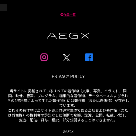
作品一覧
PRIVACY POLICY
当サイトに掲載されているすべての著作物（文章、写真、イラスト、 図
画、映像、音声、プログラム、編集的な著作物、データベースおよびそれ
らの2次利用によって生じた著作物）には著作権（または肖像権）が存在し
ています。
これらの著作物は当サイトおよび運営主体である当社および著作権（また
は肖像権）の権利者の許諾なしに無断で複製、譲渡、公開、転載、改訂、
変造、配信、貸与、翻訳、部分公開することはできません。
©AEGX