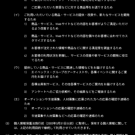
ご協力いただいたアンケートに対して謝礼等をお送りするため
ご応募いただいた懸賞などに対する景品等をお送りするため
ご利用いただいている商品・サービスの提供・改良や、新たなサービスを開発
するため
商品・サービス、Webサイトなどの内容をお客様がよりご満足いただけ
るよう改善するため
商品・サービス、Webサイトなどの内容を個々のお客様に合わせてカス
タマイズするため
お客様が注文された情報や商品などに関する満足度を調査するため
お客様の利用状況を把握し、サービスの改善や新サービスの開発に役立
てるため
提供している商品・サービスに関連した情報などをお届けするため
エイベックス・グループのアーティストや、各種イベントに関するご案
内をお届けするため
各種会員制サービス、その他各種サービスのご案内をお届けするため
アンケートへのご協力依頼や、その結果などをご報告するため
オーディションや生徒募集、人材募集に応募された方への応募の確認や連絡の
ため
オーディションへの応募の確認や連絡のため
生徒募集や人材募集などへの応募の確認や連絡のため
個人情報保護法施行前（2005年3月31日以前）に取得し、保有する個人情報に関して
は、上記の利用目的で継続して利用させていただきます。