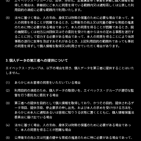
エイベックス・グループは、合併、分社化、営業譲渡等で事業を承継し個人情報を取
得した場合は、承継前にご本人に同意を得ている範囲内又は通知若しくは公表した利
用目的の達成に必要な範囲内で利用いたします。
法令に基づく場合、人の生命、身体又は財産の保護のために必要な場合であって、本
人の同意を得ることが困難であるとき、公衆衛生の向上又は児童の健全な育成の推進
のために特に必要がある場合であって、本人の同意を得ることが困難であるとき、国
の機関若しくは地方公共団体又はその委託を受けた者から法令の定める事務を遂行す
ることに対して協力する必要がある場合であって、本人の同意を得ることにより当該
事務の遂行に支障を及ぼすおそれがあるとき、上記利用目的の範囲外であっても事前
の同意を得ずして個人情報を取得又は利用させていただく場合があります。
3. 個人データの第三者への提供について
エイベックス・グループは、以下の場合を除き、個人データを第三者に提供することはいた
しません。
あらかじめお客様の同意をいただいている場合
利用目的の達成のため、個人データの取扱いを、エイベックス・グループが適切な監
督を行う委託先に委託する場合
第三者への提供を目的として個人情報を取得しており、かつその目的、提供されるデ
ータ項目、提供手段、停止要求の申し出先、および本人の求めを受け付ける方法を、
あらかじめ本人に通知あるいは容易に知りうる状態に置くとともに、個人情報保護法
委員会に届け出ている場合
法令に基づく場合、人の生命、身体又は財産の保護のために必要がある場合であっ
て、本人の同意を得ることが困難な場合
公衆衛生の向上又は児童の健全な育成の推進のために特に必要がある場合であって、