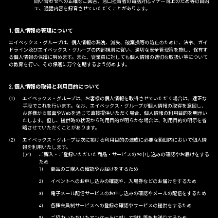
問い合わせへの正確なご回答、窓口担当者の電話対応マナー向上のため等の目的
で、通話内容を録音させていただくことがあります。
1. 個人情報の管理について
エイベックス・グループは、個人情報の漏洩、滅失、破棄損等の防止のために、法令、ガイ
ドライン及びエイベックス・グループの内部規則に従い、適切な安全管理策を施し、保有す
る個人情報の保護に努めます。また、従業員に対しても個人情報の適切な取扱い等について
の教育を行い、その保護に万全を期するよう努めます。
2. 個人情報の取得と利用目的について
エイベックス・グループは、お客様の個人情報を取得させていただく場合は、適正な
手段でこれを行います。なお、エイベックス・グループが個人情報の取得を意図し、
お客様から書面やWebを通じて直接提供いただく場合、個人情報の利用目的を明示い
たします。但し、提供時の状況から利用目的が明らかな場合は、利用目的の明示を省
略させていただくことがあります。
エイベックス・グループは次に掲げる利用目的の達成に必要な範囲内において個人情
報を利用いたします。
ご購入・ご登録いただいた商品・サービスのお申し込みの確認やお届けをする
ため
商品のご購入の確認やお届けをするため
イベントへのお申し込みの確認や、入場券などのお届けをするため
電子メール配信サービスのお申し込みの確認やメールの配信をするため
各種会員制サービスへの登録の確認やサービスの提供をするため