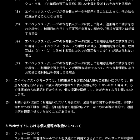
クス・グループの業務の適正な実施に著しい支障を及ぼすおそれがある場合
エイベックス・グループが保有個人データを開示することによって、他の法令
に違反することとなる場合
エイベックス・グループの保有個人データに関して訂正、追加等のご請求をさ
れた場合に、利用目的からして訂正等が必要ない場合やご要求が事実とは相違
する場合
エイベックス・グループの保有個人データに関して利用停止等のご請求をされ
た場合に、エイベックス・グループの手続上の違反（利用目的外の利用、取得
又は3.（1）～（7）に該当する事由以外での第三者への提供）が認められない
場合
エイベックス・グループの保有個人データに関して利用停止等のご請求をされ
た場合に、利用停止等を行うことが困難な場合であって、かつ代替手段により
お客様の権利利益を保護しうる場合
エイベックス・グループでは、13歳未満のお客様の個人情報の取扱いについては、特
別な配慮を行います。13歳未満のお客様から個人情報をお知らせいただく場合は、必
ず保護者の方の承認を得たうえで、個人情報を提供していただきますようお願いいた
します。
お問い合わせ窓口にお電話いただいた場合には、通話内容に関する事実確認、お問い
合わせへの正確なご回答、窓口担当者の電話対応マナー向上のため等の目的で、通話
内容を録音させていただくことがあります。
8. Webサイトにおける個人情報の取扱いについて
クッキーについて
クッキーは、お客様がWebサイトを快適にご利用できるように、Webサーバがお客様