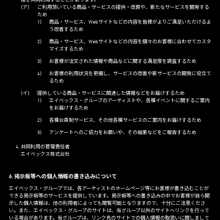
報を共同利用することがあります。
ご利用頂いている商品・サービスの提供・改良や、新たなサービスを開発する
ため
商品・サービス、Webサイトなどの内容を皆様がよりご満足いただけるよ
う改善するため
商品・サービス、Webサイトなどの内容を個々のお客様に合わせてカスタ
マイズするため
お客様が注文された情報や商品などに関する満足度を調査するため
お客様の利用状況を把握し、サービスの改善や新サービスの開発に役立て
るため
提供している商品・サービスに関連した情報などをお届けするため
エイベックス・グループのアーティストや、各種イベントに関するご案内
をお届けするため
各種会員制サービス、その他各種サービスのご案内をお届けするため
アンケートへのご協力をお願いや、その結果などをご報告するため
共同利用の管理責任者
エイベックス株式会社
6. 掲示板等への個人情報の書き込みについて
エイベックス・グループでは、各アーティストのホームページ等にお客様が書き込むことが
できる掲示板等のサービスを提供しています。掲示板等への書き込みの中でお客様が自ら開
示した個人情報は、他の利用者によっても閲覧可能となりますので、十分にご注意くださ
い。また、エイベックス・グループのサイトは、当グループ以外のサイトへリンクを行って
いる場合があります。当グループは、リンク先のサイトでの個人情報の取扱いに関しまして