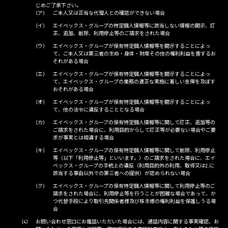
じめご了承下さい。
ご本人又は正当な代理人との確認ができない場合
エイベックス・グループの特定個人情報等に該当しない情報の開示、訂
正、追加、削除、利用停止等のご請求をされた場合
エイベックス・グループが保有特定個人情報等を開示することによっ
て、ご本人又は第三者の生命・身体・財産その他の権利利益を害するお
それがある場合
エイベックス・グループが保有特定個人情報等を開示することによっ
て、エイベックス・グループの業務の適正な実施に著しい支障を及ぼす
おそれがある場合
エイベックス・グループが保有特定個人情報等を開示することによっ
て、他の法令に違反することとなる場合
エイベックス・グループの保有特定個人情報等に関して訂正、追加等の
ご請求をされた場合に、利用目的からして訂正等が必要ない場合やご要
求が事実とは相違する場合
エイベックス・グループの保有特定個人情報等に関して削除、利用停止
等（以下「利用停止等」といいます。）のご請求をされた場合に、エイ
ベックス・グループの手続上の違反（利用目的外の利用、取得又は2.に
該当する事由以外での第三者への提供）が認められない場合
エイベックス・グループの保有特定個人情報等に関して利用停止等のご
請求をされた場合に、利用停止等を行うことが困難な場合であって、か
つ代替手段により取引先関係者様及び株主様の権利利益を保護しうる場
合
お問い合わせ窓口にお電話いただいた場合には、通話内容に関する事実確認、お