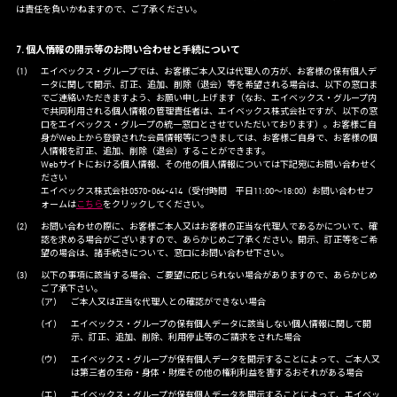
は責任を負いかねますので、ご了承ください。
7. 個人情報の開示等のお問い合わせと手続について
エイベックス・グループでは、お客様ご本人又は代理人の方が、お客様の保有個人デ
ータに関して開示、訂正、追加、削除（退会）等を希望される場合は、以下の窓口ま
でご連絡いただきますよう、お願い申し上げます（なお、エイベックス・グループ内
で共同利用される個人情報の管理責任者は、エイベックス株式会社ですが、以下の窓
口をエイベックス・グループの統一窓口とさせていただいております）。お客様ご自
身がWeb上から登録された会員情報等につきましては、お客様ご自身で、お客様の個
人情報を訂正、追加、削除（退会）することができます。
Webサイトにおける個人情報、その他の個人情報については下記宛にお問い合わせく
ださい
エイベックス株式会社0570-064-414（受付時間 平日11:00～18:00）お問い合わせフ
ォームは
こちら
をクリックしてください。
お問い合わせの際に、お客様ご本人又はお客様の正当な代理人であるかについて、確
認を求める場合がございますので、あらかじめご了承ください。開示、訂正等をご希
望の場合は、諸手続きについて、窓口にお問い合わせ下さい。
以下の事項に該当する場合、ご要望に応じられない場合がありますので、あらかじめ
ご了承下さい。
ご本人又は正当な代理人との確認ができない場合
エイベックス・グループの保有個人データに該当しない個人情報に関して開
示、訂正、追加、削除、利用停止等のご請求をされた場合
エイベックス・グループが保有個人データを開示することによって、ご本人又
は第三者の生命・身体・財産その他の権利利益を害するおそれがある場合
エイベックス・グループが保有個人データを開示することによって、エイベッ