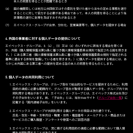
本人の同意を得ることが困難であるとき
国の機関若しくは地方公共団体又はその委託を受けた者から法令の定める事務を遂行
することに対して協力する必要がある場合であって、本人の同意を得ることにより当
該事務の遂行に支障を及ぼすおそれがあるとき
エイベックス・グループが合併、分社化、営業譲渡等で、個人データを提供する場合
4. 外国の事業者に対する個人データの提供について
エイベックス・グループは、3.（4）,（5）又は（6）のいずれかに該当する場合を除くほ
か、外国（個人情報保護法第24条に基づき個人情報保護委員会規則で指定される国を除きま
す。）にある第三者（個人情報保護法第24条に基づき個人情報保護委員会規則で指定される
基準に適合する体制を整備している者を除きます。）に個人データを提供する場合には、あ
らかじめ外国にある第三者への提供を認める旨の本人の同意を得るものとします。
5. 個人データの共同利用について
エイベックス・グループは、グループ各社で総合的なサービスを提供するために、利用
目的の達成に必要な範囲内で、グループ各社が取得する個人データを、グループ内で共
同利用する場合があります。エイベックス・グループとは、エイベックス株式会社及び
その子会社をいいます。尚、「子会社」とは、当社Webサイト（
グループ会社一覧
）に
記載する「国内連結子会社」をいいます。
エイベックス・グループが共同利用する個人データの項目は次の通りです。
氏名・性別・年齢・生年月日・職業・住所・電話番号・メールアドレス・商品または
サービスのご購入履歴・アンケートや懸賞へのご回答内容
エイベックス・グループは、次に掲げる利用目的の達成に必要な範囲において個人情