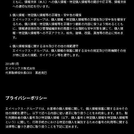
ともに、情報主体（本人）への個人情報・特定個人情報等の開示や訂正等、情報主体
への適切な対応を行います。
個人情報・特定個人情報等の正確性・安全性の確保
エイベックス・グループは、個人情報・特定個人情報等の正確性及び安全性を確保す
るため、個人情報・特定個人情報等を正確かつ最新の内容に保つよう努めるととも
に、情報通信技術及び管理組織体制の両面から合理的な安全対策を講じて、個人情
報・特定個人情報等への不正アクセス、紛失、破壊、改竄、漏洩等の防止に努めま
す。
個人情報保護に関する法令及びその他の規範遵守
エイベックス・グループは、個人情報の保護に関する法令の規定及び行政機関その他
が特に定めた規範、ガイドライン等を遵守します。
2016年1月
エイベックス株式会社
代表取締役社長CEO 黒岩克巳
プライバシーポリシー
エイベックス・グループでは、お客様の個人情報に関して、個人情報保護に関する法令その
他の規範を遵守し、以下で述べる内容に従い適正に取り扱うことをお約束します。また、取
引先関係者の個人番号及び特定個人情報（以下、個人番号と特定個人情報を特定個人情報等
という）に関して、行政手続きにおける特定の個人を識別するための番号の利用等に関する
法律等に基づき適切に取り扱うことを下記に定めます。