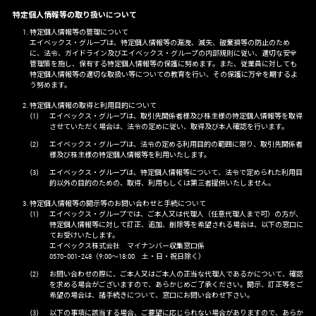
特定個人情報等の取り扱いについて
特定個人情報等の管理について
エイベックス・グループは、特定個人情報等の漏洩、滅失、破棄損等の防止のため
に、法令、ガイドライン及びエイベックス・グループの内部規則に従い、適切な安全
管理策を施し、保有する特定個人情報等の保護に努めます。また、従業員に対しても
特定個人情報等の適切な取扱い等についての教育を行い、その保護に万全を期するよ
う努めます。
特定個人情報の取得と利用目的について
エイベックス・グループは、取引先関係者様及び株主様の特定個人情報等を取得
させていただく場合は、法令の定めに従い、取得及び本人確認を行います。
エイベックス・グループは、法令の定める利用目的の範囲に限り、取引先関係者
様及び株主様の特定個人情報等を利用いたします。
エイベックス・グループは、特定個人情報等について、法令で定められた利用目
的以外の目的のための、取得、利用もしくは第三者提供いたしません。
特定個人情報等の開示等のお問い合わせと手続について
エイベックス・グループでは、ご本人又は代理人（任意代理人まで可）の方が、
特定個人情報等に対して訂正、追加、削除等を希望される場合は、以下の窓口に
てお受けいたします。
エイベックス株式会社 マイナンバー収集窓口係
0570-001-248（9:00～18:00 土・日・祝日除く）
お問い合わせの際に、ご本人又はご本人の正当な代理人であるかについて、確認
を求める場合がございますので、あらかじめご了承ください。開示、訂正等をご
希望の場合は、諸手続きについて、窓口にお問い合わせ下さい。
以下の事項に該当する場合、ご要望に応じられない場合がありますので、あらか