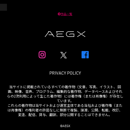
作品一覧
PRIVACY POLICY
当サイトに掲載されているすべての著作物（文章、写真、イラスト、 図
画、映像、音声、プログラム、編集的な著作物、データベースおよびそれ
らの2次利用によって生じた著作物）には著作権（または肖像権）が存在し
ています。
これらの著作物は当サイトおよび運営主体である当社および著作権（また
は肖像権）の権利者の許諾なしに無断で複製、譲渡、公開、転載、改訂、
変造、配信、貸与、翻訳、部分公開することはできません。
©AEGX