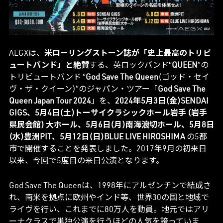
AEGXは、
米ローリングストーン誌が「史上最高のトリビ
ュートバンド」と絶賛
する、英ロックバンド“
QUEEN
”の
トリビュートバンド “
God Save The Queen
(ゴッド・セイ
ヴ・ザ・クイーン)”のジャパン・ツアー「
God Save The
Queen Japan Tour 2024
」を、
2024年5月3日(金)SENDAI
GIGS、5月4日(土)トーサイクラシックホール岩手 (岩手
県民会館) 大ホール、5月6日(月)南海浪切ホール、5月8日
(水)豊洲PIT、5月12日(日)BLUE LIVE HIROSHIMA
の5都
市で開催することを発表しました。2017年9月の初来日
以来、今回で5度目の来日公演となります。
God Save The Queenは、1998年にアルゼンチンで結成さ
れ、南米を拠点に欧州やインド等、世界30の国と地域で
ライヴを行い、これまでに80万人を動員。地元ではアリ
ーナクラスで単独公演を行うほどの人気を誇っていま