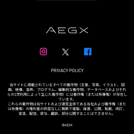
PRIVACY POLICY
当サイトに掲載されているすべての著作物（文章、写真、イラスト、 図
画、映像、音声、プログラム、編集的な著作物、データベースおよびそれ
らの2次利用によって生じた著作物）には著作権（または肖像権）が存在し
ています。
これらの著作物は当サイトおよび運営主体である当社および著作権（また
は肖像権）の権利者の許諾なしに無断で複製、譲渡、公開、転載、改訂、
変造、配信、貸与、翻訳、部分公開することはできません。
©AEGX