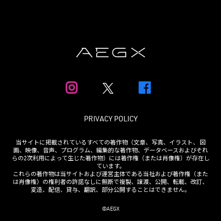
PRIVACY POLICY
当サイトに掲載されているすべての著作物（文章、写真、イラスト、 図
画、映像、音声、プログラム、編集的な著作物、データベースおよびそれ
らの2次利用によって生じた著作物）には著作権（または肖像権）が存在し
ています。
これらの著作物は当サイトおよび運営主体である当社および著作権（また
は肖像権）の権利者の許諾なしに無断で複製、譲渡、公開、転載、改訂、
変造、配信、貸与、翻訳、部分公開することはできません。
©AEGX